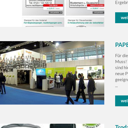
Ergebni
wei
PAP
Für di
Muss! 
sind h
neue P
geeign
...
wei
Trod