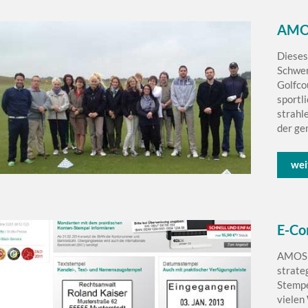
AMOS
Dieses
Schwer
Golfco
sportl
strahl
der ge
wei
E-Co
AMOS s
strate
Stempe
vielen