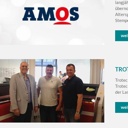
langjä
überno
Alters
Stempe
wei
TRO
Trotec
Trotec
der La
wei