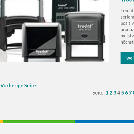
Trodat
serien
positi
produz
meistv
höchstm
wei
 Vorherige Seite
Seite:
1
2
3
4
5
6
7