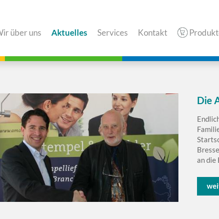
ir über uns
Aktuelles
Services
Kontakt
Produkt
Die 
Endlic
Famili
Starts
Bresse
an die 
wei