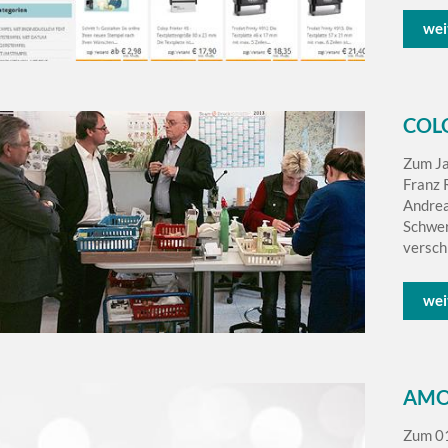
wei
COL
Zum Ja
Franz 
Andrea
Schwer
versch
wei
AMOS
Zum 01