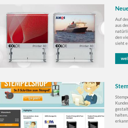
Neue
Auf de
aus de
natürl
den vi
sieht e
wei
Stem
Stempe
Kunden
gestal
halten
erkannt