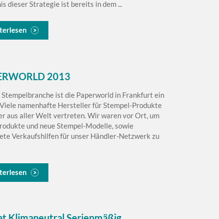
s dieser Strategie ist bereits in dem ...
terlesen
ERWORLD 2013
e Stempelbranche ist die Paperworld in Frankfurt ein
Viele namenhafte Hersteller für Stempel-Produkte
ier aus aller Welt vertreten. Wir waren vor Ort, um
rodukte und neue Stempel-Modelle, sowie
ete Verkaufshilfen für unser Händler-Netzwerk zu
terlesen
at Klimaneutral Serienmäßig